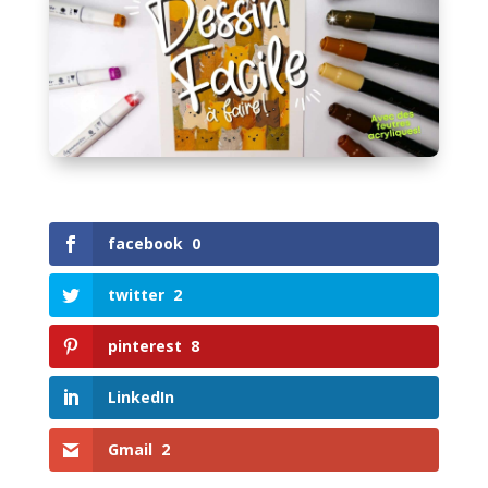
facebook
0
twitter
2
pinterest
8
LinkedIn
Gmail
2