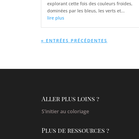
explorant cette fois des couleurs froides,
dominées par les bleus, les verts et...
lire plus
« ENTRÉES PRÉCÉDENTES
Aller plus loins ?
S’initier au coloriage
Plus de ressources ?