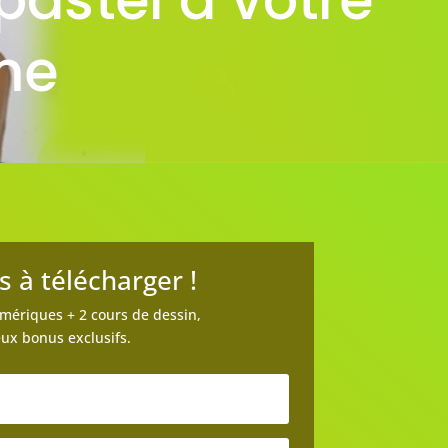
me
s à télécharger !
umériques + 2 cours
de dessin,
x bonus exclusifs.