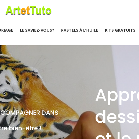
ORIAGE
LE SAVIEZ-VOUS?
PASTELS À L’HUILE
KITS GRATUITS
Appr
dessi
CCOMPAGNER DANS
tre bien-être !
et le