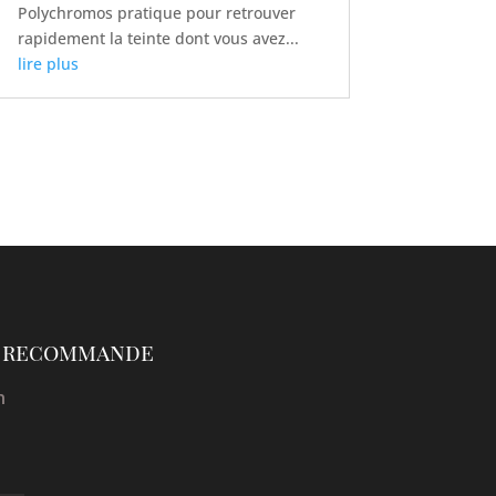
Polychromos pratique pour retrouver
rapidement la teinte dont vous avez...
lire plus
je recommande
n