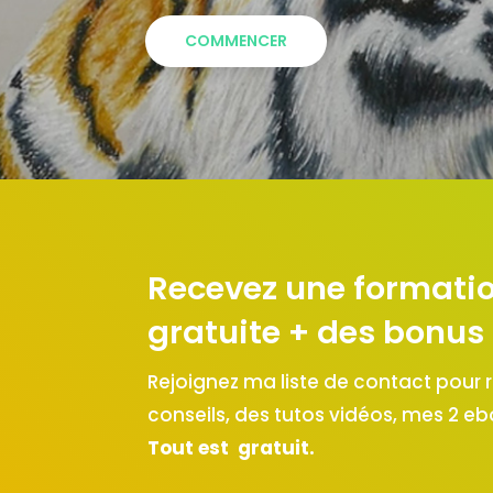
COMMENCER
Recevez une formatio
gratuite + des bonus
Rejoignez ma liste de contact pour 
conseils, des tutos vidéos, mes 2 e
Tout est gratuit.