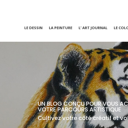
LE DESSIN
LA PEINTURE
L’ ART JOURNAL
LE COL
UN BLOG CONÇU POUR VOUS A
VOTRE PARCOURS ARTISTIQUE
Cultivez votre côté créatif et vo