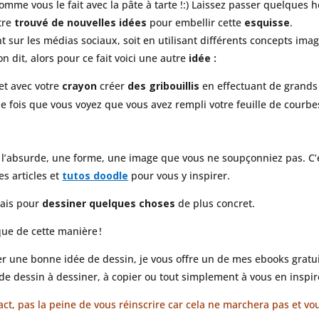
 comme vous le fait avec la pâte à tarte !:) Laissez passer quelque
tre
trouvé de nouvelles idées
pour embellir cette
esquisse
.
 sur les médias sociaux, soit en utilisant différents concepts imag
n dit, alors pour ce fait voici une autre
idée :
 et avec votre
crayon
créer
des gribouillis
en effectuant de grands 
fois que vous voyez que vous avez rempli votre feuille de courbes e
 l’absurde, une forme, une image que vous ne soupçonniez pas. C’
es articles et
tutos doodle
pour vous y inspirer.
mais pour
dessiner quelques choses
de plus concret.
que de cette manière !
er une bonne idée de dessin, je vous offre un de mes ebooks gratu
 de dessin à dessiner, à copier ou tout simplement à vous en inspir
ontact, pas la peine de vous réinscrire car cela ne marchera pas et