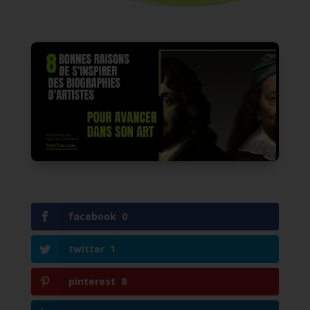
facebook
0
twitter
1
pinterest
8