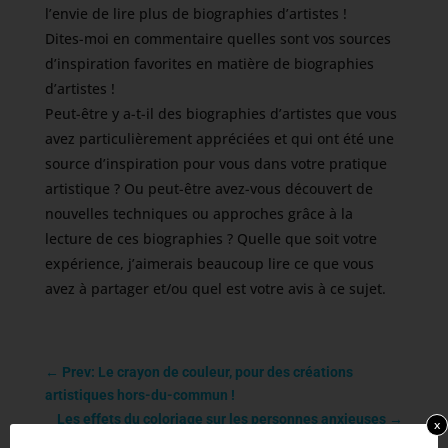
l’envie de lire plus de biographies d’artistes !
Dites-moi en commentaire quelles sont vos sources
d’inspiration favorites en matière de biographies
d’artistes !
Peut-être y a-t-il des biographies d’artistes que vous
avez particulièrement appréciées et qui ont été une
source d’inspiration pour vous dans votre pratique
artistique ? Ou peut-être avez-vous découvert de
nouvelles techniques ou approches grâce à la
lecture de ces biographies ? Quelle que soit votre
expérience, j’aimerais beaucoup lire ce que vous
avez à partager et/ou quel est votre avis à ce sujet.
←
Prev: Le crayon de couleur, pour des créations
artistiques hors-du-commun !
Les effets du coloriage sur les personnes anxieuses
→
x