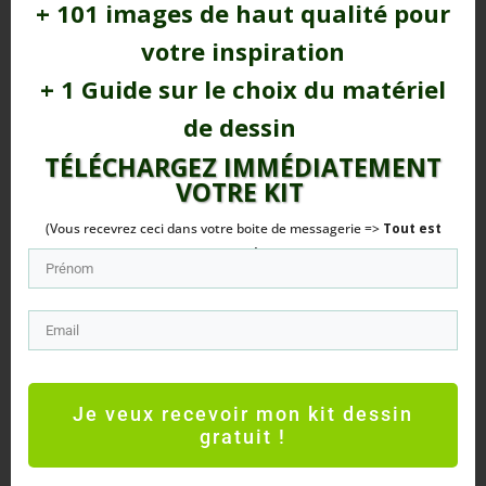
+ 101 images de haut qualité pour
votre inspiration
+ 1 Guide sur le choix du matériel
de dessin
TÉLÉCHARGEZ IMMÉDIATEMENT
VOTRE
KIT
(Vous recevrez ceci dans votre boite de messagerie =>
Tout est
Gratuit
!)
Les 7 Meilleurs Feutres Aquarelle : Conseils et
Avis
Pour les passionnés d'art comme moi, choisir le bon
Je veux recevoir mon kit dessin
outil est essentiel pour métamorphoser une œuvre.
gratuit !
La quête des...
lire plus