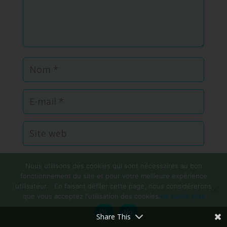
Enregistrer mon nom, mon e-mail et mon site
Nous utilisons des cookies qui sont nécessaires au bon
dans le navigateur pour mon prochain commentaire.
fonctionnement du site et pour votre meilleure expérience
utilisateur. En faisant défiler cette page, nous considérerons
Soumettre le commentaire
que vous acceptez l'utilisation des cookies.
en savoir plus
Ok
No
Share This