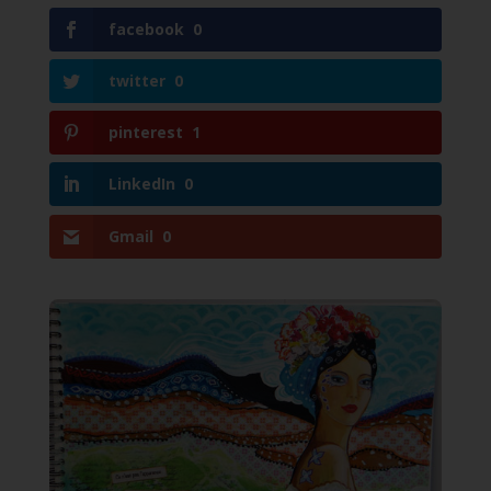
facebook
0
twitter
0
pinterest
1
LinkedIn
0
Gmail
0