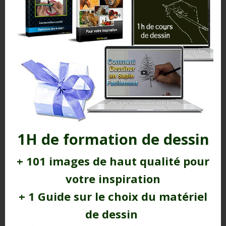
matériel pas cher...
lire plus
1H de formation de dessin
Loisirs créatifs et collage artistique : mon
+ 101 images de haut qualité pour
expérience
Cet article/vidéo sur les loisirs créatifs va
votre inspiration
certainement vous faire réfléchir.Parce que non,
+ 1 Guide sur le choix du matériel
tout n’est pas flambant...
lire plus
de dessin