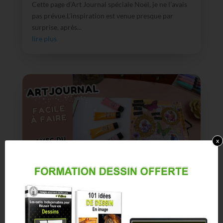
Cette page d’Art Journal spéciale Noël, je ne l’avais
pas prévue.L’inspiration est venue presque par
surprise, après...
lire plus
x
Art journal pour débutants : idées faciles avec
du matériel de chez Action
Lorsque l’on veut débuter en art journal, la
première question qui revient souvent est :« Quel