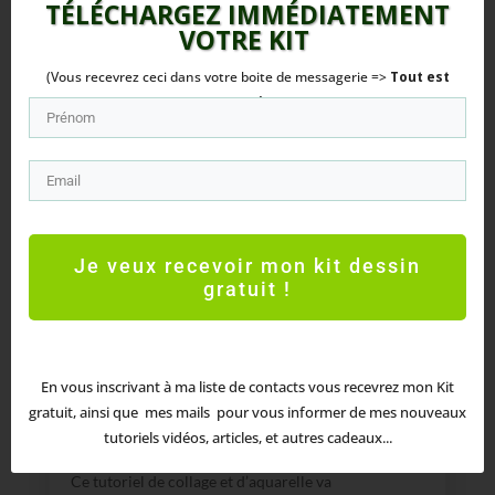
TÉLÉCHARGEZ IMMÉDIATEMENT
VOTRE
KIT
(Vous recevrez ceci dans votre boite de messagerie =>
Tout est
Gratuit
!)
Je veux recevoir mon kit dessin
gratuit !
Collage et aquarelle – Paysage urbain – De
coquettes maisons
J’ai le plaisir de partager avec vous ce tutoriel de
En vous inscrivant à ma liste de contacts vous recevrez mon Kit
collage
et d’aquarelle pour vous apprendre à
gratuit, ainsi que mes mails pour vous informer de mes nouveaux
réaliser une page mixed media sur le thème de
tutoriels vidéos, articles, et autres cadeaux...
« l’espace urbain ».
Ce tutoriel de collage et d’aquarelle va