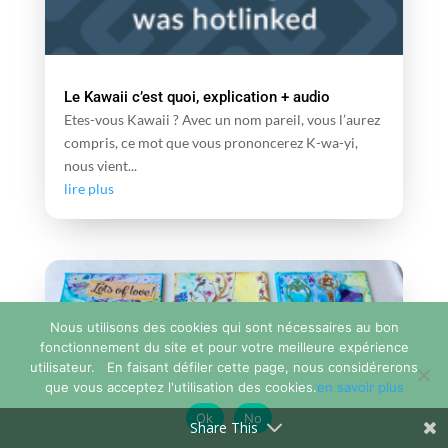
Le Kawaii c’est quoi, explication + audio
Etes-vous Kawaii ? Avec un nom pareil, vous l’aurez
compris, ce mot que vous prononcerez K-wa-yi,
nous vient...
lire plus
Nous utilisons des cookies qui sont nécessaires au bon
fonctionnement du site et pour votre meilleure expérience
utilisateur. En faisant défiler cette page, nous considérerons
que vous acceptez l'utilisation des cookies.
en savoir plus
Ok
No
Share This