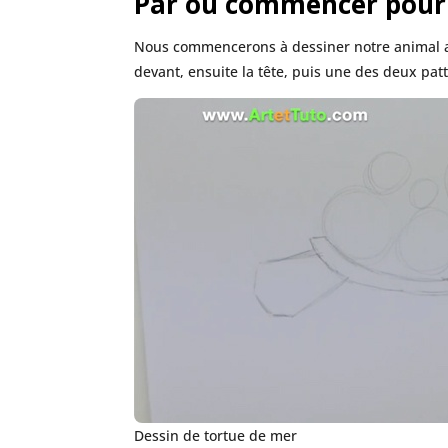
Par où commencer pour 
Nous commencerons à dessiner notre animal av
devant, ensuite la tête, puis une des deux patt
Dessin de tortue de mer