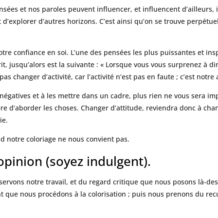
sées et nos paroles peuvent influencer, et influencent d’ailleurs,
 d’explorer d’autres horizons. C’est ainsi qu’on se trouve perpétu
tre confiance en soi. L’une des pensées les plus puissantes et ins
rit, jusqu’alors est la suivante : « Lorsque vous vous surprenez à dir
pas changer d’activité, car l’activité n’est pas en faute ; c’est notre a
atives et à les mettre dans un cadre, plus rien ne vous sera impo
re d’aborder les choses. Changer d’attitude, reviendra donc à chan
ie.
nd notre coloriage ne nous convient pas.
opinion (soyez indulgent).
ervons notre travail, et du regard critique que nous posons là-de
t que nous procédons à la colorisation ; puis nous prenons du re