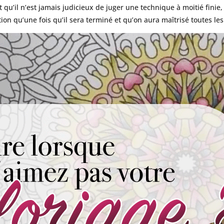
t qu’il n’est jamais judicieux de juger une technique à moitié finie
tion qu’une fois qu’il sera terminé et qu’on aura maîtrisé toutes le