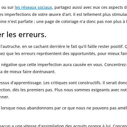
, ou sur
les réseaux sociaux
, partagez aussi avec eux ces aspects d
s imperfections de votre œuvre d’art. Il est tellement plus stimula
ne n’est parfaite ; une page de coloriage n’a donc pas non plus à l
r les erreurs.
l’autruche, en se cachant derrière le fait qu’il faille rester positif. 
hez que les erreurs représentent des opportunités, pour mieux fair
 négative que cette imperfection aura causée en vous. Concentrez-v
tra de mieux faire dorénavant.
essus d’apprentissage. Les critiques sont constructifs. Il serait do
perfection, dès les premiers pas. Plus nous sommes exigeants avec 
nner.
est lorsque nous abandonnons par ce que nous ne pouvons pas amélior
acun a une vitesse d’assimilation des acquits propre à lui. Conce