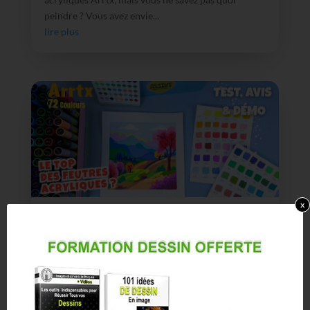
peindre ? Vous avez envie...
lire plus
x
72 feutres acryliques Arrtx : Test, nuancier et
démo
Il y a des outils qui changent la façon de créer. Les
72 feutres acryliques Arrtx font partie de ceux-là.
Avec ce...
lire plus