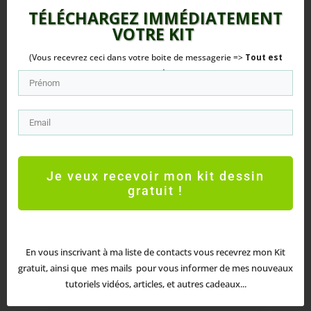
TÉLÉCHARGEZ IMMÉDIATEMENT
VOTRE
KIT
(Vous recevrez ceci dans votre boite de messagerie =>
Tout est
Gratuit
!)
Je veux recevoir mon kit dessin
Peinture marine : Techniques et astuces pour
gratuit !
peindre 3 voiliers
La peinture marine est une discipline fascinante qui
capture l'essence et la beauté des paysages
maritimes. Parmi les...
En vous inscrivant à ma liste de contacts vous recevrez mon Kit
lire plus
gratuit, ainsi que mes mails pour vous informer de mes nouveaux
tutoriels vidéos, articles, et autres cadeaux...