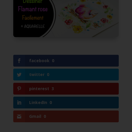
facebook
0
twitter
0
pinterest
3
LinkedIn
0
Gmail
0