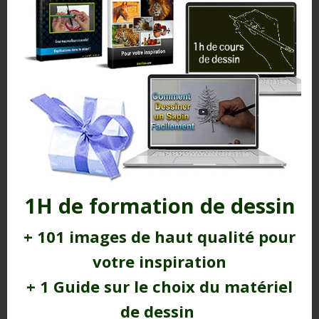
Himi gouache : test et avis honnête – La
1H de formation de dessin
meilleure gouache ?
Aujourd’hui, j’ai envie de vous parler d’un produit
+ 101 images de haut qualité pour
qui intrigue et attire beaucoup d’artistes : la Himi
gouache. Vous...
votre inspiration
lire plus
+ 1 Guide sur le choix du matériel
de dessin