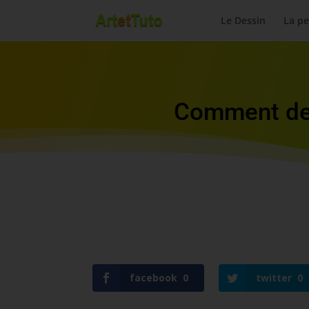
Le Dessin
La pe
Comment des
facebook
0
twitter
0