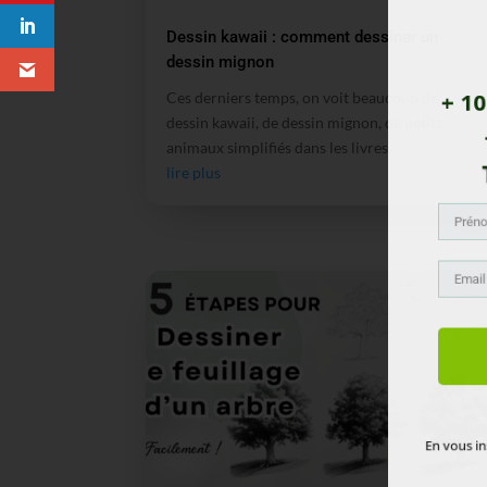
Dessin kawaii : comment dessiner un
dessin mignon
Ces derniers temps, on voit beaucoup de
+ 101
dessin kawaii, de dessin mignon, de petits
+
animaux simplifiés dans les livres...
lire plus
T
En vous inscr