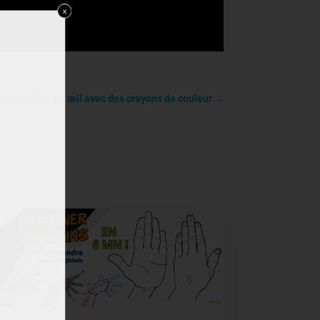
 dessiner un œil avec des crayons de couleur
→