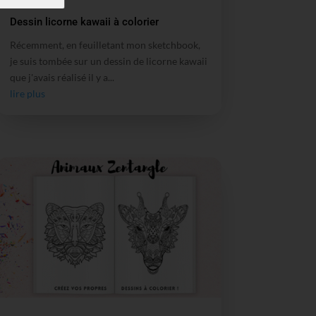
Dessin licorne kawaii à colorier
Récemment, en feuilletant mon sketchbook,
je suis tombée sur un dessin de licorne kawaii
que j'avais réalisé il y a...
lire plus