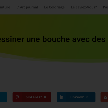
inture
L’ Art journal
Le Coloriage
Le Saviez-Vous?
Pas
siner une bouche avec des 
pinterest
0
LinkedIn
0