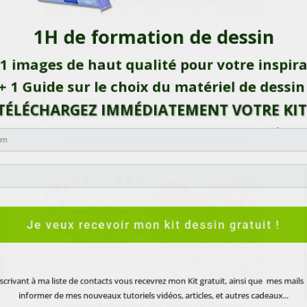
1H de formation de dessin
Dessin facile à faire : Style Zentangle
 images de haut qualité pour votre inspi
Dans cette vidéo tutorielle de dessin facile, je
vous emmène avec moi dans un univers où le
 1 Guide sur le choix du matériel de dess
crayon ne suit qu'un seul...
ÉLÉCHARGEZ IMMÉDIATEMENT VOTRE
K
lire plus
(Vous recevrez ceci dans votre boite de messagerie =>
Tout est Gratuit
!)
Je veux recevoir mon kit dessin gratuit !
ivant à ma liste de contacts vous recevrez mon Kit gratuit, ainsi que mes m
Comment dessiner des fleurs facilement