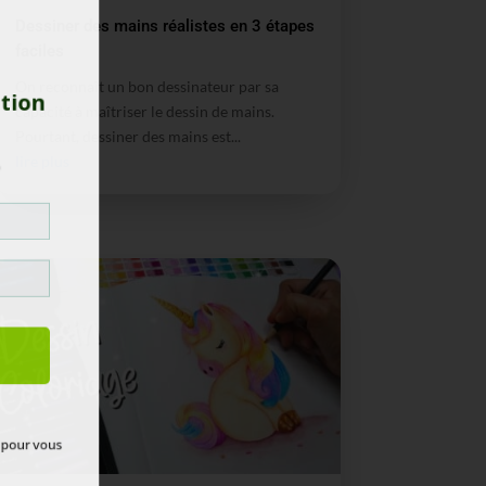
Dessiner des mains réalistes en 3 étapes
faciles
On reconnaît un bon dessinateur par sa
ration
capacité à maîtriser le dessin de mains.
Pourtant, dessiner des mains est...
in
lire plus
IT
ails pour vous