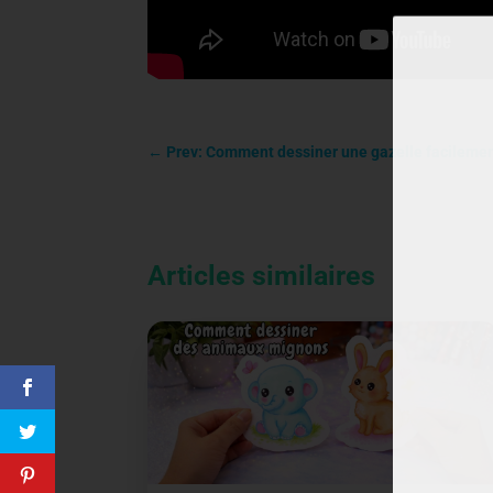
←
Prev: Comment dessiner une gazelle facilemen
Articles similaires