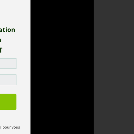
ration
in
IT
ails pour vous