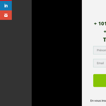
+ 101
+
T
En vous inscr