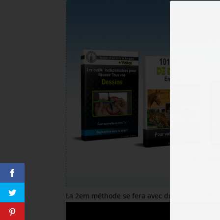
La 2em méthode se fera avec du
papier carb