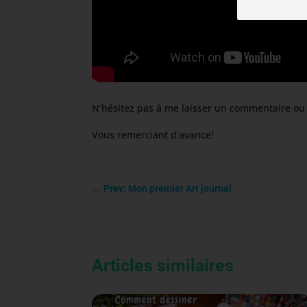
N’hésitez pas à me laisser un commentaire ou
Vous remerciant d’avance!
←
Prev: Mon premier Art journal
Articles similaires