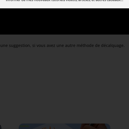
informer de mes nouveaux tutoriels vidéos, articles, et autres cadeaux...
 une suggestion, si vous avez une autre méthode de décalquage.