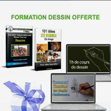
Vous recevrez aus
Je m'i
one
.