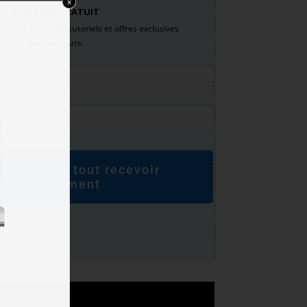
TOUT EST GRATUIT
si par email des tutoriels et offres exclusives
de mes cours.
nscris pour tout recevoir
gratuitement