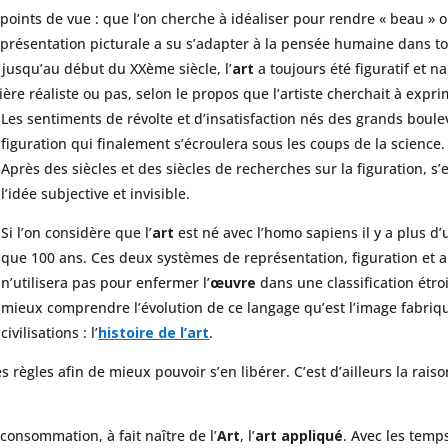
oints de vue : que l’on cherche à idéaliser pour rendre « beau » 
représentation picturale a su s’adapter à la pensée humaine dans to
jusqu’au début du XXème siècle, l’
art
a toujours été figuratif et na
ière réaliste ou pas, selon le propos que l’artiste cherchait à expri
Les sentiments de révolte et d’insatisfaction nés des grands boul
figuration qui finalement s’écroulera sous les coups de la science.
Après des siècles et des siècles de recherches sur la figuration, s
l’idée subjective et invisible.
Si l’on considère que l’
art
est né avec l’homo sapiens il y a plus d’u
que 100 ans. Ces deux systèmes de représentation, figuration et ab
n’utilisera pas pour enfermer l’
œuvre
dans une classification étr
mieux comprendre l’évolution de ce langage qu’est l’image fabriqu
civilisations : l’
histoire de l’art
.
es règles afin de mieux pouvoir s’en libérer. C’est d’ailleurs la rai
onsommation, à fait naître de l’
Art
, l’
art appliqué
. Avec les temp