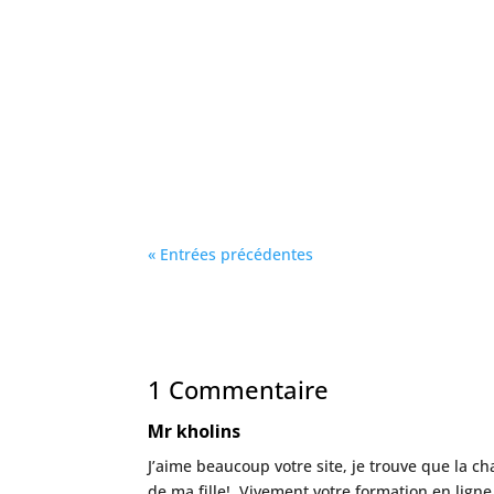
« Entrées précédentes
1 Commentaire
Mr kholins
J’aime beaucoup votre site, je trouve que la c
de ma fille!. Vivement votre formation en ligne,