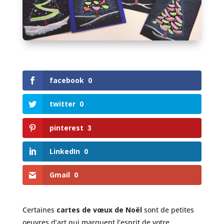
facebook
0
twitter
0
pinterest
3
LinkedIn
0
Gmail
0
Certaines
cartes de vœux
de Noël
sont de petites
oeuvres d’art qui marquent l’esprit de votre