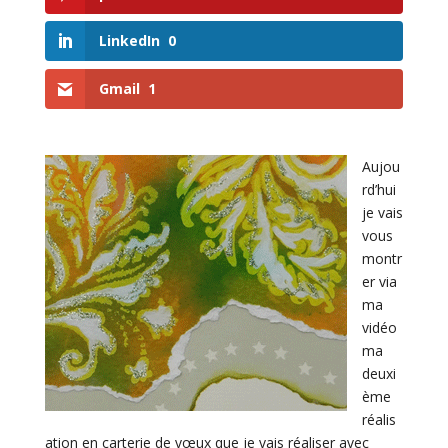
LinkedIn
0
Gmail
1
Aujou
rd’hui
je vais
vous
montr
er via
ma
vidéo
ma
deuxi
ème
réalis
ation en carterie de vœux que je vais réaliser avec