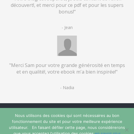
découvert!, et merci pour ce pdf et pour les supers
bonus!"
- Jean
"Merci Sam pour votre grande générosité en temps
et en qualité!, votre ebook m'a bien inspirée!"
- Nadia
Copyright artettuto 2019 (c) All Rights Reserved
Nous utilisons des cookies qui sont nécessaires au bon
Privacy Policy
-
Disclaimer
-
Conditions générales de vente
fonctionnement du site et pour votre meilleure expérience
utilisateur. En faisant défiler cette page, nous considérerons
que vous acceptez l'utilisation des cookies.
en savoir plus