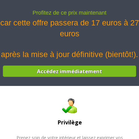
Profitez de ce prix maintenant
car cette offre passera de 17 euros à 27
euros
après la mise à jour définitive (bientôt!).
Accédez immédiatement
Privilège
Prenez soin de votre intérieur et laissez exprimer vos