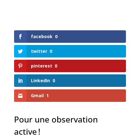
facebook
0
twitter
0
pinterest
0
LinkedIn
0
Gmail
1
Pour une observation
active !