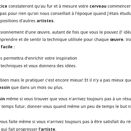
cice
constateront qu’au fur et à mesure votre
cerveau
commencera
 pas pour rien qu’on nous conseillait à l’époque quand j’étais étudi
xpositions d’autres
artistes
.
isionnement d’une œuvre, autant de fois que vous le pouvez (l’ idéa
mprendre et de sentir la technique utilisée pour chaque
œuvre
. V
 facile
:
s permettra d’enrichir votre inspiration
techniques et vous donnera des idées.
t bien mais le pratiquer c’est encore mieux! Et il n’y a pas mieux q
essin
que dans un mois ou plus.
sin
même si vous trouver que vous n’arrivez toujours pas à un résul
n temps futur, donner-vous quand même un peu de temps le but n’es
ous faite même si vous n’arrivez toujours pas à être satisfait du résul
 qui fait progresser
l’artiste
.